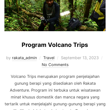
Program Volcano Trips
Posted
by
rakata_admin
Travel
September 13, 2023
on
No Comments
Volcano Trips merupakan program penjelajahan
gunung berapi yang disediakan oleh Rakata
Adventure. Program ini terbuka untuk wisatawan
minat khusus domestik dan manca negara yang
tertarik untuk menjelajahi gunung-gunung berapi yang