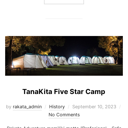
TanaKita Five Star Camp
Posted
by
rakata_admin
History
September 10, 2023
on
No Comments