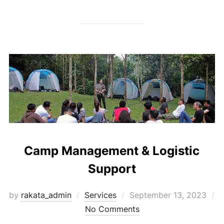
Camp Management & Logistic
Support
Posted
by
rakata_admin
Services
September 13, 2023
on
No Comments